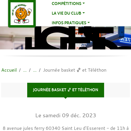
US
Panneau de gestion des cookies
COMPÉTITIONS
ST
LA VIE DU CLUB
LE
INFOS PRATIQUES
BA
BA
Accueil
Journée basket 🏀 et Téléthon
JOURNÉE BASKET 🏀 ET TÉLÉTHON
Le
samedi
09
déc.
2023
8 avenue jules ferry
60340
Saint Leu d'Esserent
- de 11h à