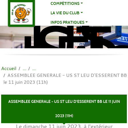
US
Panneau de gestion des cookies
COMPÉTITIONS
ST
LA VIE DU CLUB
LE
INFOS PRATIQUES
BA
BA
Accueil
ASSEMBLEE GENERALE - US ST LEU D'ESSERENT BB
le 11 juin 2023 (11h)
ASSEMBLEE GENERALE - US ST LEU D'ESSERENT BB LE 11 JUIN
2023 (11H)
Le
dimanche
11
juin
2023
, à l'extérieur