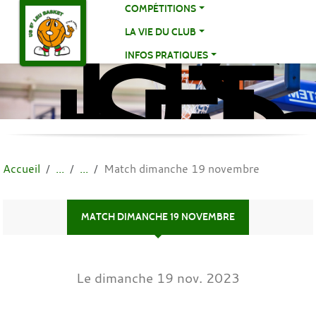
US
Panneau de gestion des cookies
COMPÉTITIONS
ST
LA VIE DU CLUB
LE
INFOS PRATIQUES
BA
BA
Accueil
Match dimanche 19 novembre
MATCH DIMANCHE 19 NOVEMBRE
Le
dimanche
19
nov.
2023