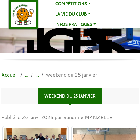
US
Panneau de gestion des cookies
COMPÉTITIONS
ST
LA VIE DU CLUB
LE
INFOS PRATIQUES
BA
BA
Accueil
weekend du 25 janvier
WEEKEND DU 25 JANVIER
Publié le
26 janv. 2025
par Sandrine MANZELLE