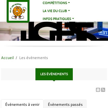
US
Panneau de gestion des cookies
COMPÉTITIONS
ST
LA VIE DU CLUB
LE
INFOS PRATIQUES
BA
BA
Accueil
Les évènements
LES ÉVÈNEMENTS
Évènements à venir
Évènements passés