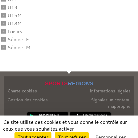
U13
U15M
U18M
Loisirs
Séniors F
Séniors M
SPORTS
REGIONS
Charte cookies
Informations légales
Gestion des cookies
Signaler un contenu
inapproprié
Ce site utilise des cookies et vous donne le contrôle sur
ceux que vous souhaitez activer
Envie de participer ?
Tout accepter
Tout refuser
Personnaliser
Connexion