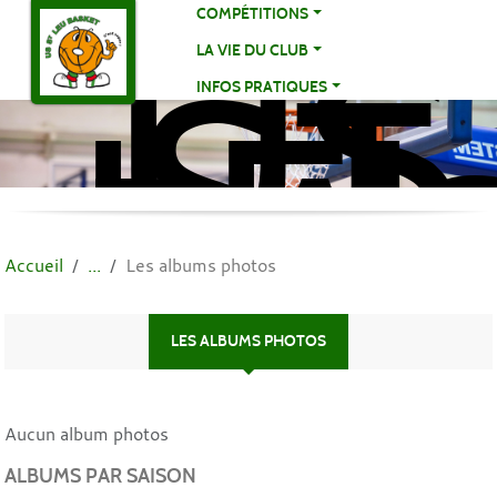
US
Panneau de gestion des cookies
COMPÉTITIONS
ST
LA VIE DU CLUB
LE
INFOS PRATIQUES
BA
BA
Accueil
Les albums photos
LES ALBUMS PHOTOS
Aucun album photos
ALBUMS PAR SAISON