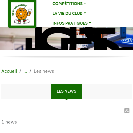
US
Panneau de gestion des cookies
COMPÉTITIONS
ST
LA VIE DU CLUB
LE
INFOS PRATIQUES
BA
BA
Accueil
Les news
LES NEWS
1 news