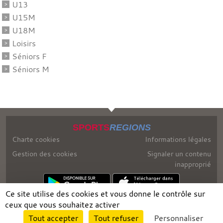
U13
U15M
U18M
Loisirs
Séniors F
Séniors M
SPORTS
REGIONS
Charte cookies
Informations légales
Gestion des cookies
Signaler un contenu
inapproprié
Ce site utilise des cookies et vous donne le contrôle sur
ceux que vous souhaitez activer
Envie de participer ?
Tout accepter
Tout refuser
Personnaliser
Connexion