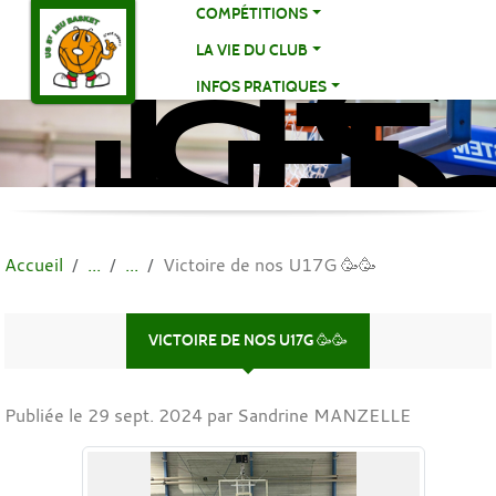
US
Panneau de gestion des cookies
COMPÉTITIONS
ST
LA VIE DU CLUB
LE
INFOS PRATIQUES
BA
BA
Accueil
Victoire de nos U17G 🥳🥳
VICTOIRE DE NOS U17G 🥳🥳
Publiée le
29 sept. 2024
par Sandrine MANZELLE