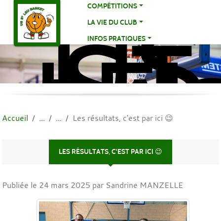
US
Panneau de gestion des cookies
COMPÉTITIONS
ST
LA VIE DU CLUB
LE
INFOS PRATIQUES
BA
BA
Accueil
Les résultats, c'est par ici 😉
LES RÉSULTATS, C'EST PAR ICI 😉
Publiée le
24 mars 2025
par Sandrine MANZELLE