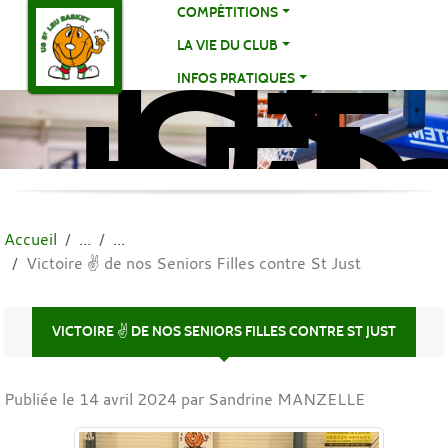
US
Panneau de gestion des cookies
COMPÉTITIONS
ST
LA VIE DU CLUB
LE
INFOS PRATIQUES
BA
BA
Accueil
Victoire ✌️ de nos Seniors Filles contre St Just
VICTOIRE ✌️ DE NOS SENIORS FILLES CONTRE ST JUST
Publiée le
14 avril 2024
par Sandrine MANZELLE