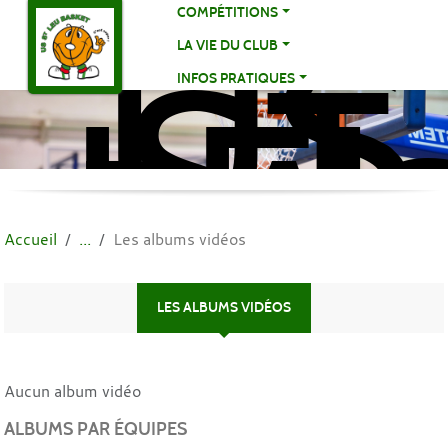
US
Panneau de gestion des cookies
COMPÉTITIONS
ST
LA VIE DU CLUB
LE
INFOS PRATIQUES
BA
BA
Accueil
Les albums vidéos
LES ALBUMS VIDÉOS
Aucun album vidéo
ALBUMS PAR ÉQUIPES