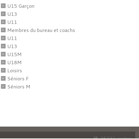
U15 Garçon
U13
U11
Membres du bureau et coachs
U11
U13
U15M
U18M
Loisirs
Séniors F
Séniors M
25731
visites