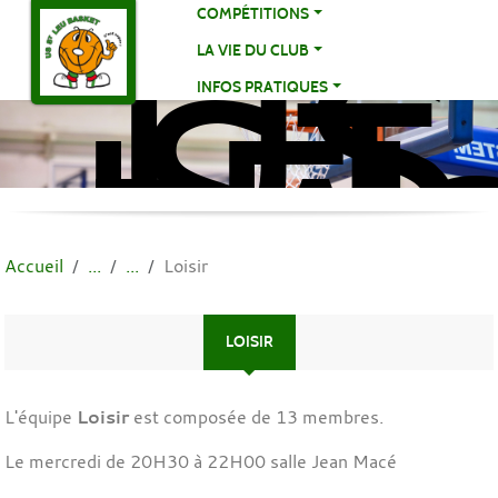
US
Panneau de gestion des cookies
COMPÉTITIONS
ST
LA VIE DU CLUB
LE
INFOS PRATIQUES
BA
BA
Accueil
Loisir
LOISIR
L'équipe
Loisir
est composée de 13 membres.
Le mercredi de 20H30 à 22H00 salle Jean Macé