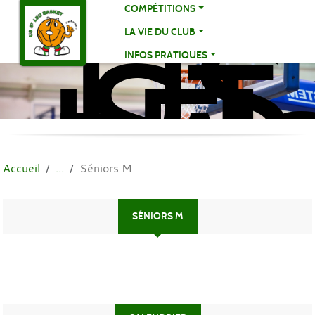
US
Panneau de gestion des cookies
COMPÉTITIONS
ST
LA VIE DU CLUB
LE
INFOS PRATIQUES
BA
BA
Accueil
Séniors M
SÉNIORS M